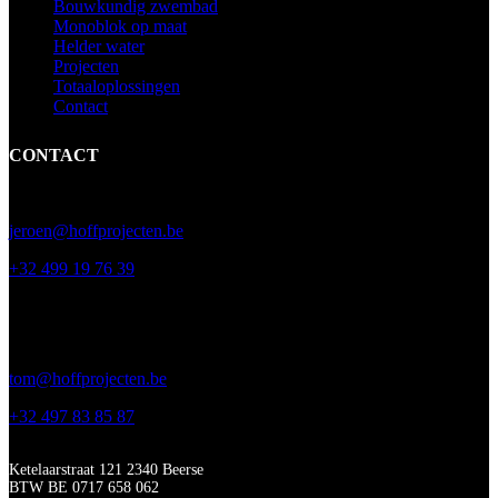
Bouwkundig zwembad
Monoblok op maat
Helder water
Projecten
Totaaloplossingen
Contact
CONTACT
Jeroen Geentjens (techniek)
jeroen@hoffprojecten.be
+32 499 19 76 39
Tom Dresselaerts (bouw)
tom@hoffprojecten.be
+32 497 83 85 87
Ketelaarstraat 121 2340 Beerse
BTW BE 0717 658 062