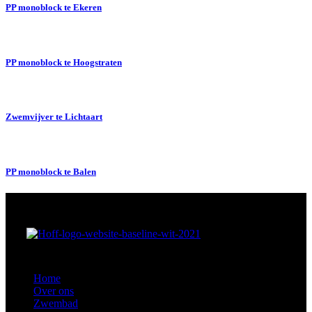
PP monoblock te Ekeren
PP monoblock te Hoogstraten
Zwemvijver te Lichtaart
PP monoblock te Balen
Home
Over ons
Zwembad