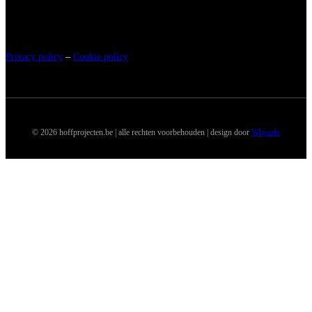
Privacy policy
–
Cookie policy
© 2026 hoffprojecten.be | alle rechten voorbehouden | design door
Whyzzle