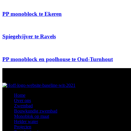
PP monoblock te Ekeren
Spiegelvijver te Ravels
PP monoblock en poolhouse te Oud-Turnhout
Home
Over ons
Zwembad
Bouwkundig zwembad
Monoblok op maat
Helder water
Projecten