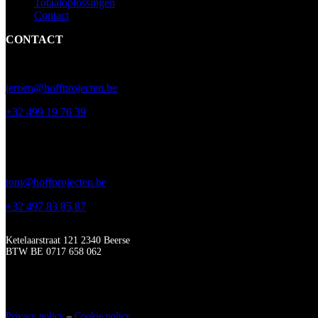
Totaaloplossingen
Contact
CONTACT
Jeroen Geentjens (techniek)
jeroen@hoffprojecten.be
+32 499 19 76 39
Tom Dresselaerts (bouw)
tom@hoffprojecten.be
+32 497 83 85 87
Ketelaarstraat 121 2340 Beerse
BTW BE 0717 658 062
Privacy policy
–
Cookie policy