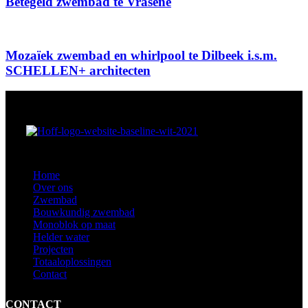
Betegeld zwembad te Vrasene
Mozaïek zwembad en whirlpool te Dilbeek i.s.m.
SCHELLEN+ architecten
Home
Over ons
Zwembad
Bouwkundig zwembad
Monoblok op maat
Helder water
Projecten
Totaaloplossingen
Contact
CONTACT