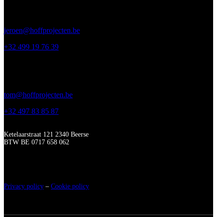
Jeroen Geentjens (techniek)
jeroen@hoffprojecten.be
+32 499 19 76 39
Tom Dresselaerts (bouw)
tom@hoffprojecten.be
+32 497 83 85 87
Ketelaarstraat 121 2340 Beerse
BTW BE 0717 658 062
Privacy policy
–
Cookie policy