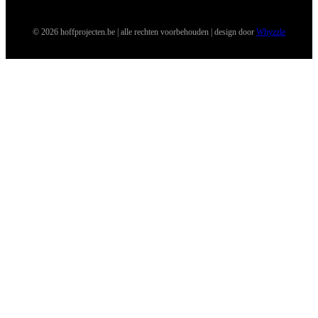
© 2026 hoffprojecten.be | alle rechten voorbehouden | design door
Whyzzle